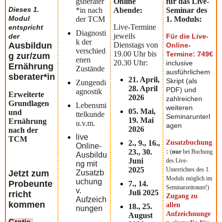
gsberater
Online
für das Live-
Dieses 1.
*in nach
Abende:
Seminar des
Modul
der TCM
1. Moduls:
Live-Termine
entspricht
Diagnosti
jeweils
der
Für die Live-
k der
Ausbildun
Dienstags von
Online-
verschied
19.00 Uhr bis
Termine: 749€
g zur/zum
enen
20.30 Uhr:
inclusive
Ernährung
Zustände
ausführlichem
sberater*in
21. April,
Skript (als
Zungendi
28. April
PDF) und
agnostik
Erweiterte
2026
zahlreichen
Grundlagen
Lebensmi
weiteren
05. Mai,
und
ttelkunde
Seminarunterl
19. Mai
Ernährung
u.v.m.
agen
2026
nach der
live
TCM
2., 9., 16.,
Zusatzbuchung
Online-
23., 30.
:
(
nur
bei Buchung
Ausbildu
Juni
des Live-
ng mit
2025
Unterrichtes des 1.
Jetzt zum
Zusatzb
Moduls möglich im
uchung
Probeunte
7., 14.
Seminarzeitraum!)
v.
Juli 2025
rricht
Zugang zu
Aufzeich
kommen
allen
18., 25.
nungen
Aufzeichnunge
August