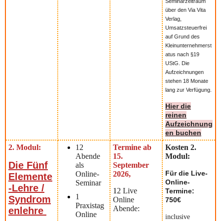
Seminarzeitraum
über den Via Vita
Verlag,
Umsatzsteuerfrei
auf Grund des
Kleinunternehmerst
atus nach §19
UStG. Die
Aufzeichnungen
stehen 18 Monate
lang zur Verfügung.
Hier die
reinen
Aufzeichnung
en buchen
2. Modul:
12
Termine ab
Kosten 2.
Abende
15.
Modul:
Die Fünf
als
September
Für die Live-
Online-
2026,
Elemente
Online-
Seminar
-Lehre
/
1
2 Live
Termine:
1
Syndrom
Online
750€
Praxistag
Abende:
enlehre
Online
inclusive