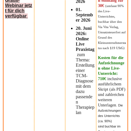
Gratis-
n einmalig für
2026
Webinar
jetz
30€
(umfasst 90%
01.
t für dich
des Live-
Septemb
verfügbar
Unterrichtes,
er 2026
buchbar über den
Via Vita Verlag,
20. Juni
Umsatzsteuerfrei auf
2026:
Grund des
Online
Kleinunternehmersta
Live
tus nach §19 UStG)
Praxistag
zum
Kosten für die
Thema:
Aufzeichnunge
Erstellung
n ohne Live-
einer
Unterricht:
TCM-
710€
inclusive
Diagnose
ausführlichem
mit dem
Skript (als PDF)
dazu
und zahlreichen
passende
weiteren
n
Unterlagen.
Die
Therapiep
Aufzeichnungen
lan
des Unterrichts
(ca. 90%)
sind
buchbar im