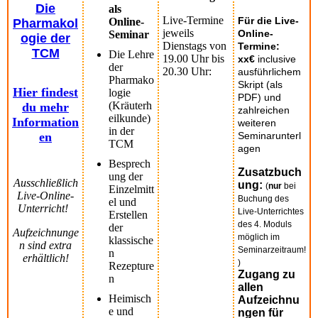
Die
als
Live-Termine
Für die Live-
Online-
Pharmakol
jeweils
Online-
Seminar
ogie der
Dienstags von
Termine:
TCM
Die Lehre
19.00 Uhr bis
xx€
inclusive
der
20.30 Uhr:
ausführlichem
Pharmako
Skript (als
Hier findest
logie
PDF) und
(Kräuterh
du mehr
zahlreichen
eilkunde)
Information
weiteren
in der
en
Seminarunterl
TCM
agen
Besprech
Zusatzbuch
ung der
Ausschließlich
ung:
(
nur
bei
Einzelmitt
Live-Online-
Buchung des
el und
Unterricht!
Live-Unterrichtes
Erstellen
des 4. Moduls
der
Aufzeichnunge
möglich im
klassische
n sind extra
Seminarzeitraum!
n
erhältlich!
)
Rezepture
Zugang zu
n
allen
Heimisch
Aufzeichnu
e und
ngen für