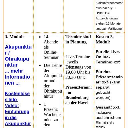
Kleinunternehmerst
atus nach §19
UStG. Die
Aufzeichnungen
stehen 18 Monate
lang zur Verfügung.
3. Modul:
14
Termine sind
Kosten 3.
Abende
in Planung
Modul:
Akupunktu
als
Für die Live-
Online-
r /
Live-Termine
Online-
Seminar
Ohrakupu
jeweils
Termine: xx€
nktur
Die Lehre
Dienstags von
... mehr
der
Für das
19.00 Uhr bis
Akupunkt
Informatio
Präsenzsemin
20.30 Uhr:
ur und
ar: xx€
(kann
nen ...
der
separat
Präsenztermin:
Ohrakupu
gebucht
in
Kostenlose
nktur
werden)
Brandenburg
s Info-
an der Havel
1
Video:
Gesamt: xx€
Präsenz-
Einführung
i
nclusive
Wochene
in die
ausführlichem
nden zu
Skript (als
Akupunktur
den
PDF),