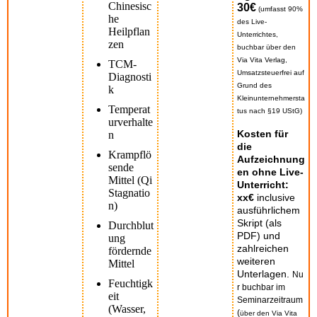
Chinesisc
30€
(umfasst 90%
he
des Live-
Heilpflan
Unterrichtes,
zen
buchbar über den
Via Vita Verlag,
TCM-
Umsatzsteuerfrei auf
Diagnosti
Grund des
k
Kleinunternehmersta
Temperat
tus nach §19 UStG)
urverhalte
Kosten für
n
die
Krampflö
Aufzeichnung
sende
en ohne Live-
Mittel (Qi
Unterricht:
Stagnatio
xx€
inclusive
n)
ausführlichem
Skript (als
Durchblut
PDF) und
ung
zahlreichen
fördernde
weiteren
Mittel
Unterlagen.
Nu
Feuchtigk
r buchbar im
eit
Seminarzeitraum
(Wasser,
(
über den Via Vita