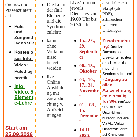
Live-Termine
ausführlichem
Die Lehre
Online- und
jeweils
Skript (als
der fünf
Präsenzunterri
Dienstags von
PDF),
Elemente
cht
19.00 Uhr bis
zahlreichen
und die
20.30 Uhr:
weiteren
Puls-
Syndrom
Unterlagen.
und
enlehre
Zungend
kann
15., 22.,
Zusatzbuchu
iagnostik
ohne
29.
ng:
(nur bei
Vorkennt
Septemb
Kostenlo
Buchung des
nisse
er
Live-Unterrichtes
ses Info-
belegt
des 1. Moduls
Video:
06., 13.,
werden
möglich im
Oktober
Pulsdiag
Seminarzeitraum!
live
nostik
Zugang zu
03,. 10.,
)
Online-
allen
17., 24.
Info-
Ausbildu
Aufzeichnung
Novembe
Video:
5
ng mit
en einmalig
r
Element
Zusatzbu
für 30€
(umfasst
e-Lehre
chung v.
01., 08.,
90% des Live-
Aufzeich
15.
Unterrichtes,
nungen
Dezembe
buchbar über den
r
Via Vita Verlag,
Start am
14.11
Umsatzsteuerfrei
25.09.2026
2026:
auf Grund des