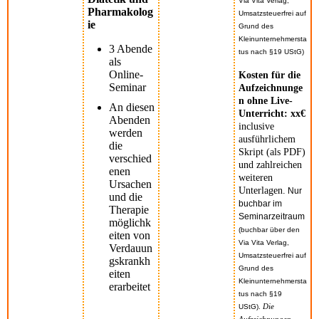
Via Vita Verlag,
Pharmakolog
Umsatzsteuerfrei auf
ie
Grund des
Kleinunternehmersta
3 Abende
tus nach §19 UStG)
als
Online-
Kosten für die
Seminar
Aufzeichnunge
n ohne Live-
An diesen
Unterricht: xx€
Abenden
inclusive
werden
ausführlichem
die
Skript (als PDF)
verschied
und zahlreichen
enen
weiteren
Ursachen
Unterlagen.
Nur
und die
buchbar im
Therapie
Seminarzeitraum
möglichk
(buchbar über den
eiten von
Via Vita Verlag,
Verdauun
Umsatzsteuerfrei auf
gskrankh
Grund des
eiten
Kleinunternehmersta
erarbeitet
tus nach §19
.
Die
UStG)
Aufzeichnungen