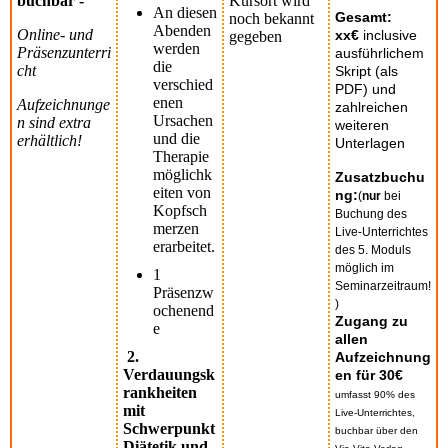
buchbar -
Kursort wird
An diesen
Gesamt:
noch bekannt
Abenden
Online- und
xx€
inclusive
gegeben
werden
Präsenzunterri
ausführlichem
die
cht
Skript (als
verschied
PDF) und
enen
Aufzeichnunge
zahlreichen
Ursachen
n sind extra
weiteren
und die
erhältlich!
Unterlagen
Therapie
möglichk
Zusatzbuchu
eiten von
ng:
(
nur
bei
Kopfsch
Buchung des
merzen
Live-Unterrichtes
erarbeitet.
des 5. Moduls
möglich im
1
Seminarzeitraum!
Präsenzw
)
ochenend
Zugang zu
e
allen
2.
Aufzeichnung
Verdauungsk
en für 30€
rankheiten
umfasst 90% des
mit
Live-Unterrichtes,
Schwerpunkt
buchbar über den
Diätetik und