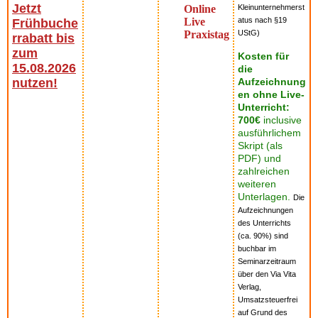
Jetzt
Online
Kleinunternehmerst
Live
atus nach §19
Frühbuche
Praxistag
UStG)
rrabatt bis
zum
Kosten für
15.08.2026
die
nutzen!
Aufzeichnung
en ohne Live-
Unterricht:
700€
inclusive
ausführlichem
Skript (als
PDF) und
zahlreichen
weiteren
Unterlagen.
Die
Aufzeichnungen
des Unterrichts
(ca. 90%) sind
buchbar im
Seminarzeitraum
über den Via Vita
Verlag,
Umsatzsteuerfrei
auf Grund des