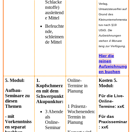
Schlacke
Verlag,
nstoffe)
Umsatzsteuerfrei auf
ausleitend
Grund des
e Mittel
Kleinunternehmersta
tus nach §19
Befeuchte
UStG.
Die
nde,
Aufzeichnungen
schleimen
stehen 4 Monate
de Mittel
lang zur Verfügung.
Hier die
reinen
Aufzeichnung
en buchen
5. Modul:
1.
Online-
Kosten 5.
Kopfschmerz
Termine in
Modul:
Aufbau-
en mit dem
Planung
Seminare zu
Für die Live-
Schwerpunkt
diesen
Online-
Akupunktur:
Themen
1 Präsenz-
Termine: xx€
3 Abende
Wochenenden:
- mit
Für das
als
Termin in
Vorkenntniss
Praxisseminar
Online-
Planung
en separat
: xx€
Seminar