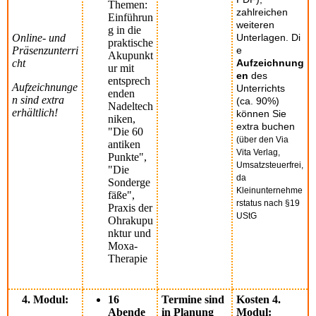
Themen:
zahlreichen
Einführun
weiteren
g in die
Online- und
Unterlagen.
Di
praktische
Präsenzunterri
e
Akupunkt
cht
Aufzeichnung
ur mit
en
des
entsprech
Aufzeichnunge
Unterrichts
enden
n sind extra
(ca. 90%)
Nadeltech
erhältlich!
können Sie
niken,
extra buchen
"Die 60
(über den Via
antiken
Vita Verlag,
Punkte",
Umsatzsteuerfrei,
"Die
da
Sonderge
Kleinunternehme
fäße",
rstatus nach §19
Praxis der
UStG
Ohrakupu
nktur und
Moxa-
Therapie
4. Modul:
16
Termine sind
Kosten 4.
Abende
in Planung
Modul: